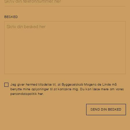
BESKED
Jeg giver hermed tilladelse til, at Byggeselskab Mogens de Linde må
benytte mine oplysninger til at kontakte mig. Du kan læse mere om vores
persondatapolitik
her
.
SEND DIN BESKED