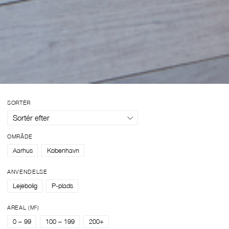
SORTÉR
Sortér efter
OMRÅDE
Aarhus
København
ANVENDELSE
Lejebolig
P-plads
AREAL (M²)
0 – 99
100 – 199
200+