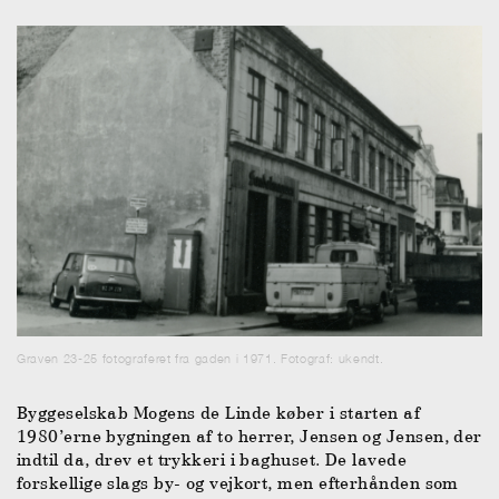
Graven 23-25 fotograferet fra gaden i 1971. Fotograf: ukendt.
Byggeselskab Mogens de Linde køber i starten af
1980’erne bygningen af to herrer, Jensen og Jensen, der
indtil da, drev et trykkeri i baghuset. De lavede
forskellige slags by- og vejkort, men efterhånden som