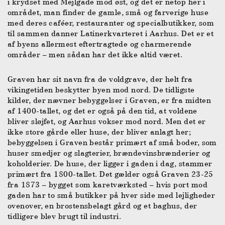
i krydset med Mejlgade mod øst, og det er netop her i
området, man finder de gamle, små og farverige huse
med deres caféer, restauranter og specialbutikker, som
til sammen danner Latinerkvarteret i Aarhus. Det er et
af byens allermest eftertragtede og charmerende
områder – men sådan har det ikke altid været.
Graven har sit navn fra de voldgrave, der helt fra
vikingetiden beskytter byen mod nord. De tidligste
kilder, der nævner bebyggelser i Graven, er fra midten
af 1400-tallet, og det er også på den tid, at voldene
bliver sløjfet, og Aarhus vokser mod nord. Men det er
ikke store gårde eller huse, der bliver anlagt her;
bebyggelsen i Graven består primært af små boder, som
huser smedjer og slagterier, brændevinsbrænderier og
koholderier. De huse, der ligger i gaden i dag, stammer
primært fra 1800-tallet. Det gælder også Graven 23-25
fra 1873 – bygget som karetværksted – hvis port mod
gaden har to små butikker på hver side med lejligheder
ovenover, en brostensbelagt gård og et baghus, der
tidligere blev brugt til industri.