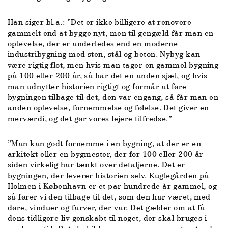
Han siger bl.a.: ”Det er ikke billigere at renovere
gammelt end at bygge nyt, men til gengæld får man en
oplevelse, der er anderledes end en moderne
industribygning med sten, stål og beton. Nybyg kan
være rigtig flot, men hvis man tager en gammel bygning
på 100 eller 200 år, så har det en anden sjæl, og hvis
man udnytter historien rigtigt og formår at føre
bygningen tilbage til det, den var engang, så får man en
anden oplevelse, fornemmelse og følelse. Det giver en
merværdi, og det gør vores lejere tilfredse.”
”Man kan godt fornemme i en bygning, at der er en
arkitekt eller en bygmester, der for 100 eller 200 år
siden virkelig har tænkt over detaljerne. Det er
bygningen, der leverer historien selv. Kuglegården på
Holmen i København er et par hundrede år gammel, og
så fører vi den tilbage til det, som den har været, med
døre, vinduer og farver, der var. Det gælder om at få
dens tidligere liv genskabt til noget, der skal bruges i