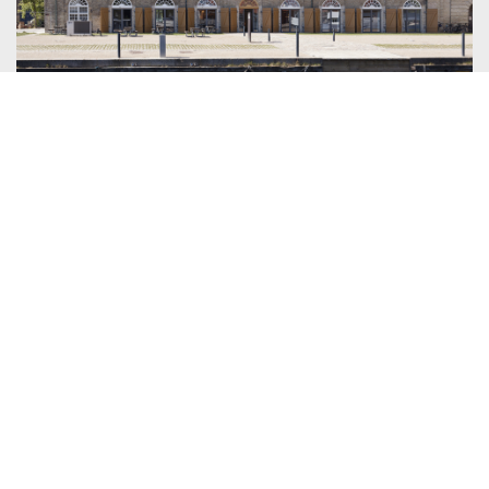
06. november 2019
DATO
Om os
TYPE
Hvor er den røde tråd i byggeriet?