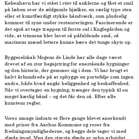
København har vi stået i støv til anklerne og fået et smil
på læben over de ældgamle bjælker, en særlig type sten
eller et kunstfærdigt stykke håndværk, som pludselig
kommer til syne under restaureringen. Fascinerende er
det også at tage trappen til første sal i Kuglegården og
vide, at trinnene blev lavet så påfaldende små, så
marinens mænd lettere kunne bære det tunge skyts op.
Byggeselskab Mogens de Linde har alle dage været
drevet af en stor begejstring for enestående bygninger
og den historie, der gemmer sig i dem. Vi har brugt et
halvt århundrede på at opbygge en portefølje som ingen
andre, både hvad angår beliggenhed og beskaffenhed.
Når vi overtager en bygning, trænger den typisk til en
meget kærlig hånd – og det får den så. Efter alle
kunstens regler.
Vores umage indsats er flere gange blevet anerkendt
med priser fra Aarhus Kommune og roser fra
fredningsmyndighederne, og begge dele tager vi med
glæde imod. Men den største glæde er selve arbejdet