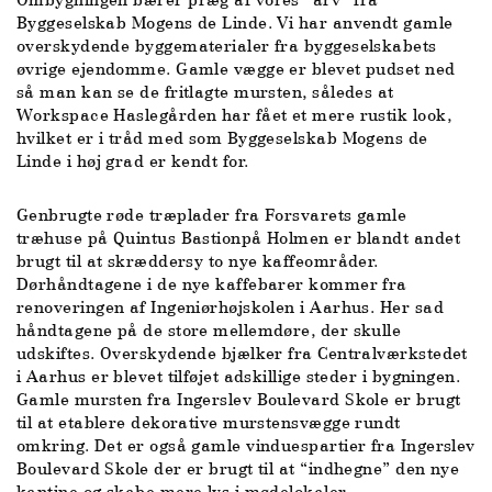
Byggeselskab Mogens de Linde. Vi har anvendt gamle
overskydende byggematerialer fra byggeselskabets
øvrige ejendomme. Gamle vægge er blevet pudset ned
så man kan se de fritlagte mursten, således at
Workspace Haslegården har fået et mere rustik look,
hvilket er i tråd med som Byggeselskab Mogens de
Linde i høj grad er kendt for.
Genbrugte røde træplader fra Forsvarets gamle
træhuse på Quintus Bastionpå Holmen er blandt andet
brugt til at skræddersy to nye kaffeområder.
Dørhåndtagene i de nye kaffebarer kommer fra
renoveringen af Ingeniørhøjskolen i Aarhus. Her sad
håndtagene på de store mellemdøre, der skulle
udskiftes. Overskydende bjælker fra Centralværkstedet
i Aarhus er blevet tilføjet adskillige steder i bygningen.
Gamle mursten fra Ingerslev Boulevard Skole er brugt
til at etablere dekorative murstensvægge rundt
omkring. Det er også gamle vinduespartier fra Ingerslev
Boulevard Skole der er brugt til at “indhegne” den nye
kantine og skabe mere lys i mødelokaler.