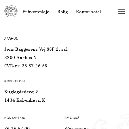
Erhvervsleje
Bolig
Kontorhotel
AARHUS
Jens Baggesens Vej 88F 2. sal
8200 Aarhus N
CVR-nr. 35 87 26 55
KØBENHAVN
Kuglegårdsvej 8
1434 København K
KONTAKT OS
SE OGSÅ
86 16 57 00
Workspace