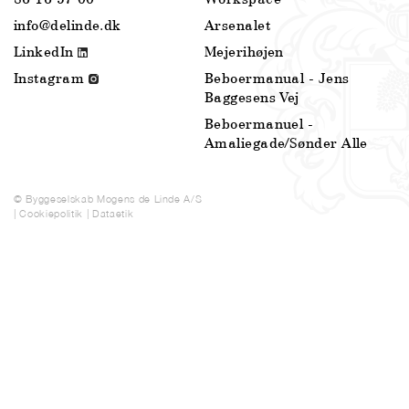
info@delinde.dk
Arsenalet
LinkedIn
Mejerihøjen
Instagram
Beboermanual - Jens
Baggesens Vej
Beboermanuel -
Amaliegade/Sønder Alle
© Byggeselskab Mogens de Linde A/S
|
Cookiepolitik
|
Dataetik