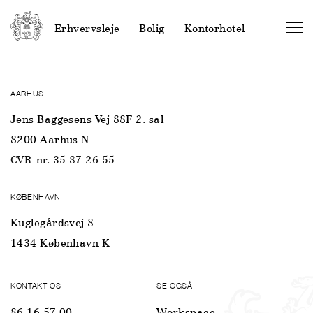
Erhvervsleje
Bolig
Kontorhotel
AARHUS
Jens Baggesens Vej 88F 2. sal
8200 Aarhus N
CVR-nr. 35 87 26 55
KØBENHAVN
Kuglegårdsvej 8
1434 København K
KONTAKT OS
SE OGSÅ
86 16 57 00
Workspace