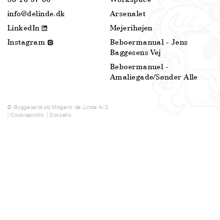
info@delinde.dk
Arsenalet
LinkedIn
Mejerihøjen
Instagram
Beboermanual - Jens
Baggesens Vej
Beboermanuel -
Amaliegade/Sønder Alle
© Byggeselskab Mogens de Linde A/S
|
Cookiepolitik
|
Dataetik